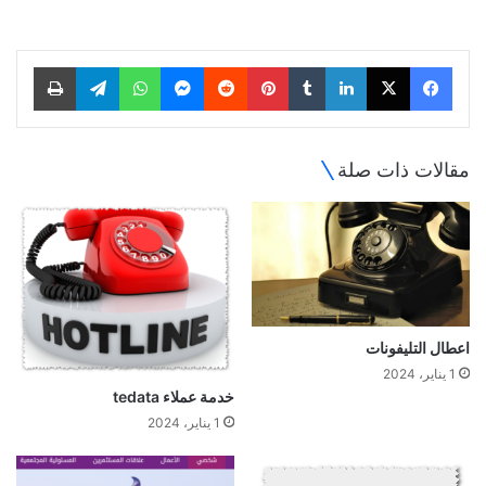
فيسبوك
‫X
لينكدإن
‏Tumblr
بينتيريست
‏Reddit
ماسنجر
واتساب
تيلقرام
طباعة
مقالات ذات صلة
اعطال التليفونات
1 يناير، 2024
خدمة عملاء tedata
1 يناير، 2024