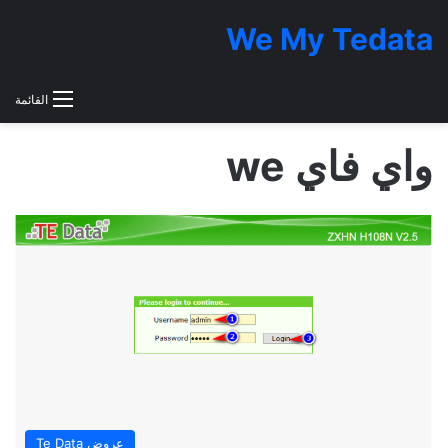
We My Tedata
القائمة
واي فاي we
عروض Te Data