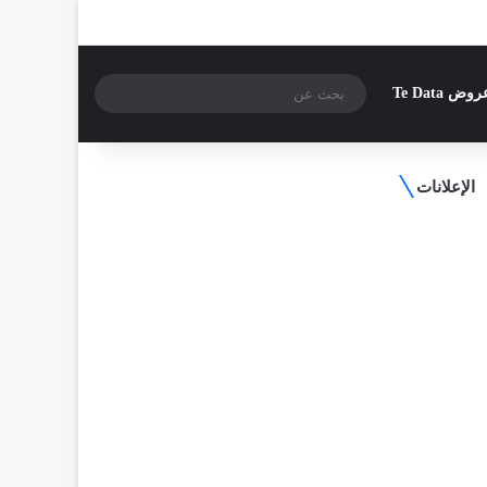
فيسبوك
بحث
وض Te Data
عن
الإعلانات